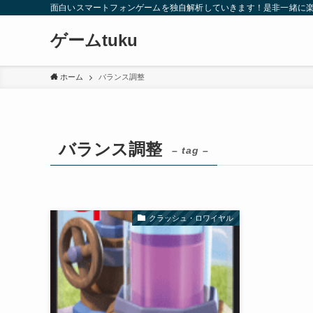
面白いスマートフォンゲームを独自解析していきます！是非一緒に楽
ゲームtuku
ホーム
バランス調整
バランス調整
– tag –
クラッシュ・ロワイヤル