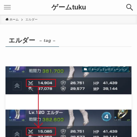
ゲームtuku
ホーム
エルダー
エルダー
– tag –
リネージュ２レボリューション